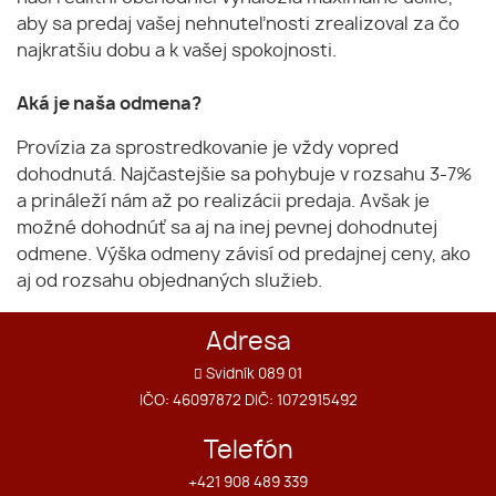
aby sa predaj vašej nehnuteľnosti zrealizoval za čo
najkratšiu dobu a k vašej spokojnosti.
Aká je naša odmena?
Provízia za sprostredkovanie je vždy vopred
dohodnutá. Najčastejšie sa pohybuje v rozsahu 3-7%
a prináleží nám až po realizácii predaja. Avšak je
možné dohodnúť sa aj na inej pevnej dohodnutej
odmene. Výška odmeny závisí od predajnej ceny, ako
aj od rozsahu objednaných služieb.
Adresa
Svidník 089 01
IČO: 46097872 DIČ: 1072915492
Telefón
+421 908 489 339