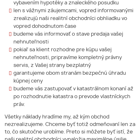
vybavením hypotéky a znaleckého posudku
len s vážnymi záujemcami, vopred informovanými
zrealizujú naši realitní obchodníci obhliadku vo
vopred dohodnutom čase
budeme vás informovať o stave predaja vašej
nehnuteľnosti
pokiaľ sa klient rozhodne pre kúpu vašej
nehnuteľnosti, pripravíme kompletný právny
servis, z Vašej strany bezplatný
garantujeme obom stranám bezpečnú úhradu
kúpnej ceny
budeme vás zastupovať v katastrálnom konaní až
po rozhodnutie katastra o prevode vlastníckych
práv.
Všetky náklady hradíme my, až kým obchod
nezrealizujeme. Chceme byť totiž odmeňovaní len za
to, čo skutočne urobíme. Preto si môžete byť istí, že
naši realitní obchodníci vynaložia maximálne úsilie,