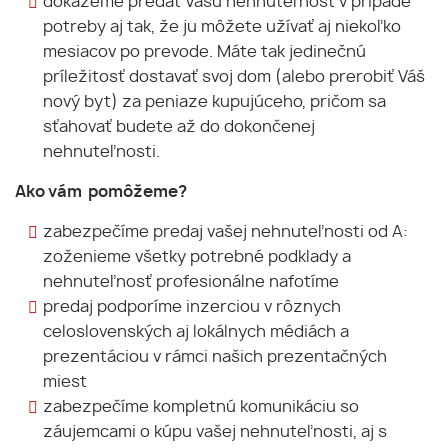
dokážeme predať Vašu nehnuteľnosť v prípade
potreby aj tak, že ju môžete užívať aj niekoľko
mesiacov po prevode. Máte tak jedinečnú
príležitosť dostavať svoj dom (alebo prerobiť Váš
nový byt) za peniaze kupujúceho, pričom sa
sťahovať budete až do dokončenej
nehnuteľnosti.
Ako vám pomôžeme?
zabezpečíme predaj vašej nehnuteľnosti od A:
zoženieme všetky potrebné podklady a
nehnuteľnosť profesionálne nafotíme
predaj podporíme inzerciou v rôznych
celoslovenských aj lokálnych médiách a
prezentáciou v rámci našich prezentačných
miest
zabezpečíme kompletnú komunikáciu so
záujemcami o kúpu vašej nehnuteľnosti, aj s