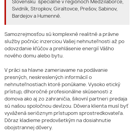
Slovensku špeciálne v regiónoch Medzilaborce,
Svidník, Stropkov, Giraltovce, Prešov, Sabinov,
Bardejov a Humenné.
Samozrejmosťou sú komplexné realitné a právne
služby počnúc inzerciou Vašej nehnuteľnosti až po
odovzdanie kľúčov a prehlásenie energií Vášho
nového domu alebo bytu.
V práci sa hlavne zameriavame na podávanie
presných, neskreslených informácií o
nehnuteľnostiach ktoré ponúkame. Vysoko etický
prístup, dlhoročné profesionálne skúsenosti z
domova ako aj zo zahraničia, šikovní partneri predaja
sú našou spoločnou devízou. Dôvera klienta musí byť
vyvážená serióznym prístupom sprostredkovateľa.
Dôraz kladieme predovšetkým na dosiahnutie
obojstrannej dôvery.