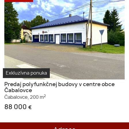
Exkluzívna ponuka
Predaj polyfunkčnej budovy v centre obce
Čabalovce
2
Čabalovce,
200 m
88 000
€