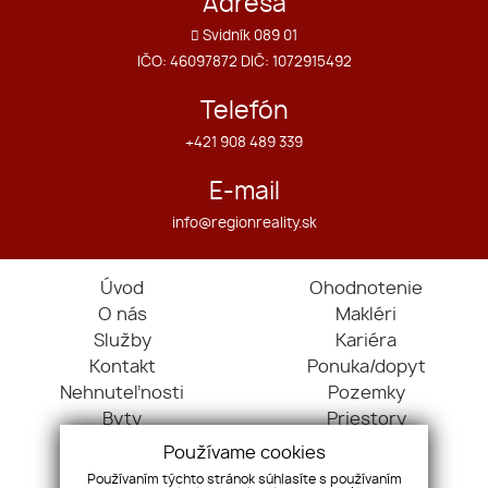
Adresa
Svidník 089 01
IČO: 46097872 DIČ: 1072915492
Telefón
+421 908 489 339
E-mail
info@regionreality.sk
Úvod
Ohodnotenie
O nás
Makléri
Služby
Kariéra
Kontakt
Ponuka/dopyt
Nehnuteľnosti
Pozemky
Byty
Priestory
Domy
Používame cookies
Objekty
Používaním týchto stránok súhlasíte s používaním