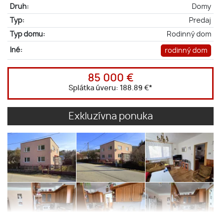
Druh:
Domy
Typ:
Predaj
Typ domu:
Rodinný dom
Iné:
rodinný dom
85 000 €
Splátka úveru:
188.89 €
*
Exkluzívna ponuka