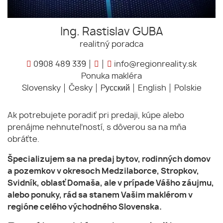
Ing. Rastislav GUBA
realitný poradca
0908 489 339
info@regionreality.sk
Ponuka makléra
Slovensky
Česky
Pусский
English
Polskie
Ak potrebujete poradiť pri predaji, kúpe alebo
prenájme nehnuteľností, s dôverou sa na mňa
obráťte.
Špecializujem sa na predaj bytov, rodinných domov
a pozemkov v okresoch Medzilaborce, Stropkov,
Svidník, oblasť Domaša, ale v prípade Vášho záujmu,
alebo ponuky, rád sa stanem Vašim maklérom v
regióne celého východného Slovenska.