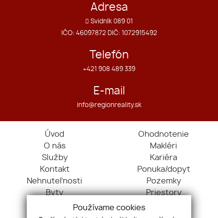
Adresa
Svidník 089 01
IČO: 46097872 DIČ: 1072915492
Telefón
+421 908 489 339
E-mail
info@regionreality.sk
Úvod
Ohodnotenie
O nás
Makléri
Služby
Kariéra
Kontakt
Ponuka/dopyt
Nehnuteľnosti
Pozemky
Byty
Priestory
Domy
Používame cookies
Objekty