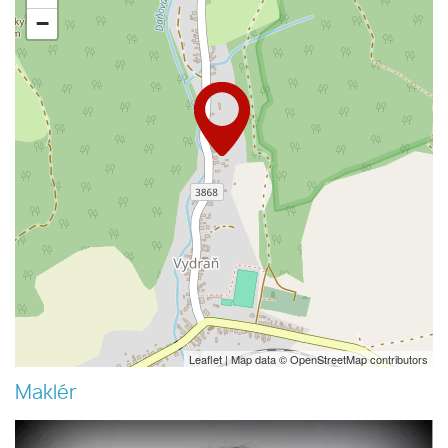
−
Leaflet
| Map data ©
OpenStreetMap
contributors
Maklér