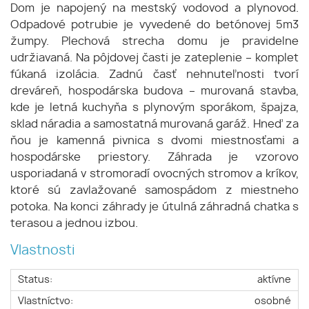
Dom je napojený na mestský vodovod a plynovod.
Odpadové potrubie je vyvedené do betónovej 5m3
žumpy. Plechová strecha domu je pravidelne
udržiavaná. Na pôjdovej časti je zateplenie – komplet
fúkaná izolácia. Zadnú časť nehnuteľnosti tvorí
dreváreň, hospodárska budova – murovaná stavba,
kde je letná kuchyňa s plynovým sporákom, špajza,
sklad náradia a samostatná murovaná garáž. Hneď za
ňou je kamenná pivnica s dvomi miestnosťami a
hospodárske priestory. Záhrada je vzorovo
usporiadaná v stromoradí ovocných stromov a kríkov,
ktoré sú zavlažované samospádom z miestneho
potoka. Na konci záhrady je útulná záhradná chatka s
terasou a jednou izbou.
Vlastnosti
Status:
aktívne
Vlastníctvo:
osobné