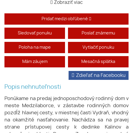
Zobraziť viac
Pridať medzi obľúbené
Sledovať ponuku
Poslať známemu
Poloha na mape
Vytlačiť ponuku
Mám záujem
Mesačná splátka
Zdieľať na Facebooku
Popis nehnuteľnosti
Ponúkame na predaj jednoposchodový rodinný dom v
meste Medzilaborce, v zástavbe rodinných domov
pozdĺž hlavnej cesty, v miestnej časti Vydraň, vhodný
na okamžité nasťahovanie. Nachádza sa na pravej
strane prístupovej cesty k dedinke Kalinov a