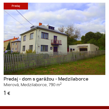
Predaj
Predaj - dom s garážou - Medzilaborce
2
Mierová,
Medzilaborce,
790 m
1
€