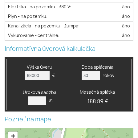
Elektrika - na pozemku - 380 V:
áno
Plyn - na pozemku:
áno
Kanalizácia - na pozemku - žumpa:
áno
Vykurovanie - centrálne:
áno
Informatívna úverová kalkulačka
Výška úveru:
Doba splácania:
€
rokov
Mesačná splátka:
Úroková sadzba:
%
188.89 €
Pozrieť na mape
+