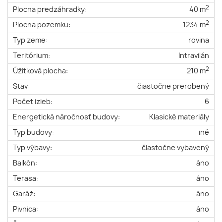
2
Plocha predzáhradky:
40 m
2
Plocha pozemku:
1234 m
Typ zeme:
rovina
Teritórium:
Intravilán
2
Úžitková plocha:
210 m
Stav:
čiastočne prerobený
Počet izieb:
6
Energetická náročnosť budovy:
Klasické materiály
Typ budovy:
iné
Typ výbavy:
čiastočne vybavený
Balkón:
áno
Terasa:
áno
Garáž:
áno
Pivnica:
áno