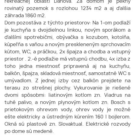
rekreačnej oblasti Danova. Za domom je pekný
rovinatý pozemok s rozlohou 1234 m2 a aj ďalšia
záhrada 1860 m2.
Dom pozostáva z týchto priestorov: Na 1-om podlaží
je kuchyňa s dvojdielnou linkou, novým sporákom a
ďalšími spotrebičmi, obývačka s kozubom, kotolňa,
kúpeľňa s vaňou a novým preskleneným sprchovacím
kútom, WC, a práčkou, 2x špajza a chodba a vstupný
priestor . 2.-é podlažie má vstupnú chodbu, 4x izba z
toho jedna miestnosť pripravená aj na kuchyňu,
balkón, špajza, skladová miestnosť, samostatné WC s
umývadlom. Z jednej izby cez balkón prejdete na
terasu zo strešnej plochy. Vykurovanie je riešené
dvomi spôsobmi: liatinovým kotlom zn. Viadrus na
tuhé palivo, a novým plynovým kotlom zn. Bosch s
prietokovým ohrevom vody, ohrev vody je možné
ešte elektricky a ústredným kúrením 160 l bojlerom.
Okná sú plastové zn. Slovaktual. Elektrické rozvody
po dome sú medené.