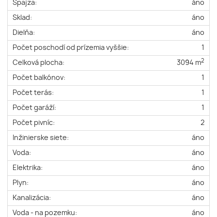
Špajza:
áno
Sklad:
áno
Dielňa:
áno
Počet poschodí od prízemia vyššie:
1
2
Celková plocha:
3094 m
Počet balkónov:
1
Počet terás:
1
Počet garáží:
1
Počet pivníc:
2
Inžinierske siete:
áno
Voda:
áno
Elektrika:
áno
Plyn:
áno
Kanalizácia:
áno
Voda - na pozemku:
áno