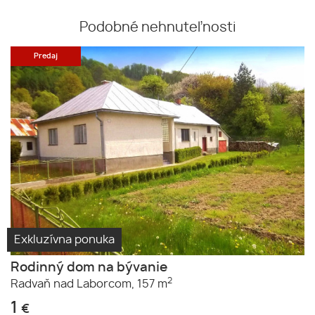
Podobné nehnuteľnosti
Predaj
Exkluzívna ponuka
Rodinný dom na bývanie
2
Radvaň nad Laborcom,
157 m
1
€